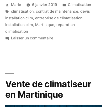
Publié
Publié
Marie
6 janvier 2019
Climatisation
de
par
Étiquettes :
dans
climatisation
,
contrat de maintenance
,
devis
climatisation
installation clim
,
entreprise de climatisation
,
à
installation clim
,
Martinique
,
réparation
climatisation
Fort
sur
Laisser un commentaire
de
Installation
et
France »
réparation
de
climatisation
à
Vente de climatiseur
Fort
en Martinique
de
France