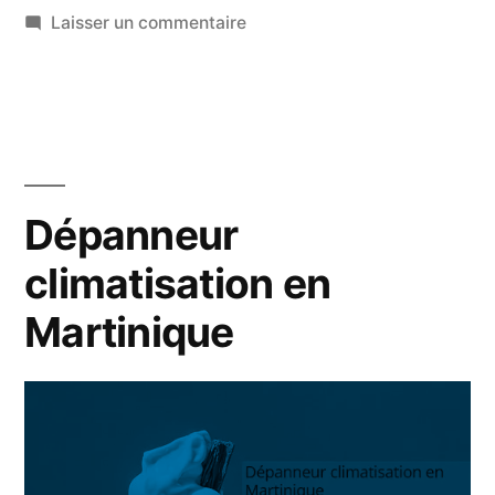
sur
Laisser un commentaire
Climatisation
qui
fuit
:
quelques
conseils
Dépanneur
climatisation en
Martinique