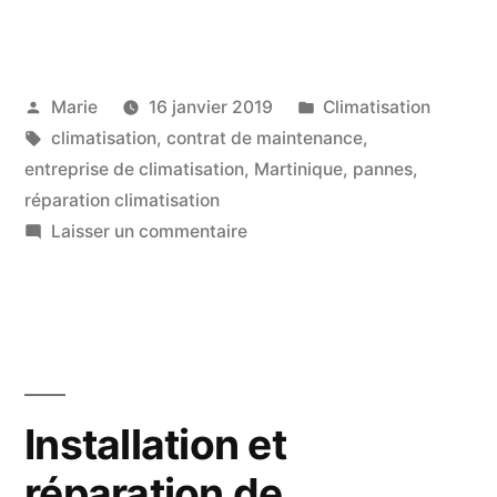
Publié
Publié
Marie
16 janvier 2019
Climatisation
par
Étiquettes :
dans
climatisation
,
contrat de maintenance
,
entreprise de climatisation
,
Martinique
,
pannes
,
réparation climatisation
sur
Laisser un commentaire
Dépanneur
climatisation
en
Martinique
Installation et
réparation de