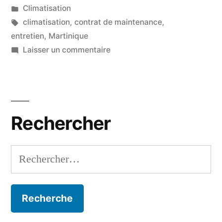
par
Publié
Climatisation
dans
Étiquettes :
climatisation
,
contrat de maintenance
,
entretien
,
Martinique
sur
Laisser un commentaire
Entretien
climatisation
Martinique
Rechercher
Rechercher :