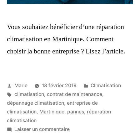
Vous souhaitez bénéficier d’une réparation
climatisation en Martinique. Comment
choisir la bonne entreprise ? Lisez l’article.
Publié
Publié
Marie
18 février 2019
Climatisation
par
Étiquettes :
dans
climatisation
,
contrat de maintenance
,
dépannage climatisation
,
entreprise de
climatisation
,
Martinique
,
pannes
,
réparation
climatisation
sur
Laisser un commentaire
Réparation