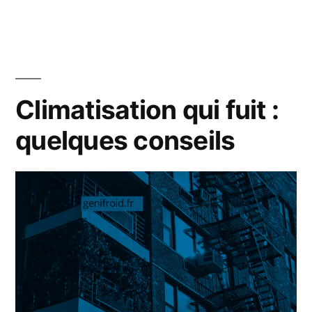
climatisation
en
Martinique
:
quelques
Climatisation qui fuit :
conseils
quelques conseils
pour
bien
choisir