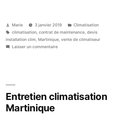
Publié
Publié
Marie
3 janvier 2019
Climatisation
par
Étiquettes :
dans
climatisation
,
contrat de maintenance
,
devis
installation clim
,
Martinique
,
vente de climatiseur
sur
Laisser un commentaire
Vente
de
climatiseur
en
Martinique
Entretien climatisation
Martinique