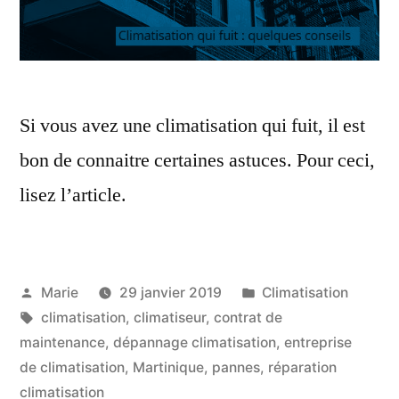
Si vous avez une climatisation qui fuit, il est
bon de connaitre certaines astuces. Pour ceci,
lisez l’article.
Publié
Publié
Marie
29 janvier 2019
Climatisation
par
Étiquettes :
dans
climatisation
,
climatiseur
,
contrat de
maintenance
,
dépannage climatisation
,
entreprise
de climatisation
,
Martinique
,
pannes
,
réparation
climatisation