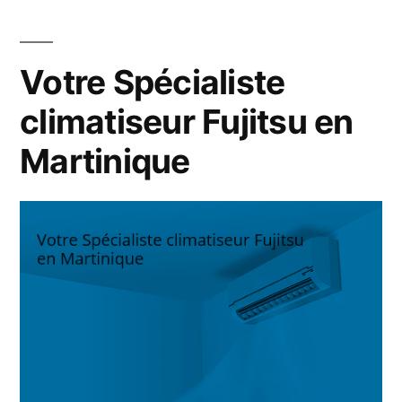
armoire
réfrigérée
en
Votre Spécialiste
Martinique
climatiseur Fujitsu en
Martinique