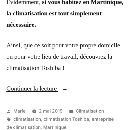
Evidemment,
si vous habitez en Martinique,
la climatisation est tout simplement
nécessaire.
Ainsi, que ce soit pour votre propre domicile
ou pour votre lieu de travail, découvrez la
climatisation Toshiba !
Continuer la lecture
« Votre
Spécialiste
Climatisation
Publié
Publié
Marie
2 mai 2019
Climatisation
par
Étiquettes :
dans
climatisation
,
climatisation Toshiba
,
entreprise
Toshiba
de climatisation
,
Martinique