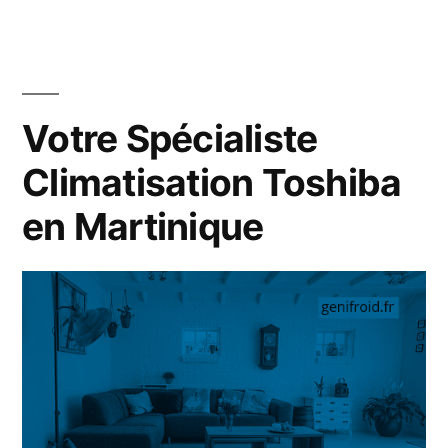
:
? »
Comment
bien
le
nettoyer
Votre Spécialiste
?
Climatisation Toshiba
en Martinique