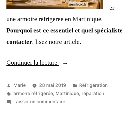
er
une armoire réfrigérée en Martinique.
Pourquoi est-ce essentiel et quel spécialiste
contacter
, lisez notre article.
Continuer la lecture
« Faire
réparer
une
Publié
Publié
Marie
28 mai 2019
Réfrigération
par
Étiquettes :
dans
armoire réfrigérée
,
Martinique
,
réparation
armoire
sur
Laisser un commentaire
réfrigérée
Faire
réparer
en
une
Martinique »