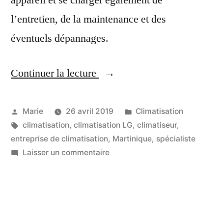
appareil et se charger également de
l’entretien, de la maintenance et des
éventuels dépannages.
Continuer la lecture
« Votre
Spécialiste
LG
Publié
Publié
Marie
26 avril 2019
Climatisation
par
Étiquettes :
dans
climatisation
,
climatisation LG
,
climatiseur
,
climatisation
entreprise de climatisation
,
Martinique
,
spécialiste
en
sur
Laisser un commentaire
Votre
Martinique »
Spécialiste
LG
climatisation