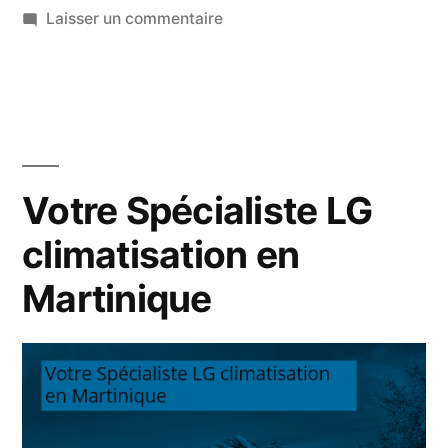
en
sur
Laisser un commentaire
Votre
Martinique »
Spécialiste
Climatisation
Toshiba
en
Martinique
Votre Spécialiste LG
climatisation en
Martinique