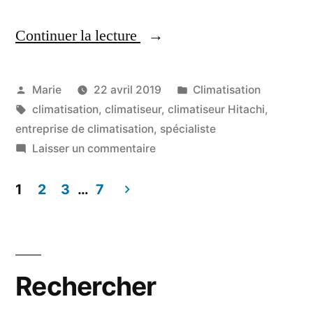
Continuer la lecture
« Votre
Spécialiste
climatiseur
Publié
Publié
Marie
22 avril 2019
Climatisation
par
Étiquettes :
dans
climatisation
,
climatiseur
,
climatiseur Hitachi
,
Hitachi
entreprise de climatisation
,
spécialiste
en
sur
Laisser un commentaire
Votre
Martinique »
Spécialiste
1
2
3
…
7
climatiseur
Pagination
Hitachi
des
en
Martinique
publications
Rechercher