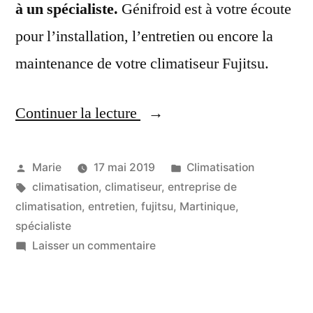
à un spécialiste.
Génifroid est à votre écoute
pour l’installation, l’entretien ou encore la
maintenance de votre climatiseur Fujitsu.
Continuer la lecture
« Votre
Spécialiste
climatiseur
Publié
Publié
Marie
17 mai 2019
Climatisation
par
Étiquettes :
dans
climatisation
,
climatiseur
,
entreprise de
Fujitsu
climatisation
,
entretien
,
fujitsu
,
Martinique
,
en
spécialiste
sur
Laisser un commentaire
Martinique »
Votre
Spécialiste
climatiseur