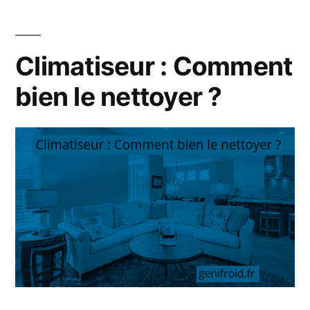
Fujitsu
en
Martinique
Climatiseur : Comment
bien le nettoyer ?