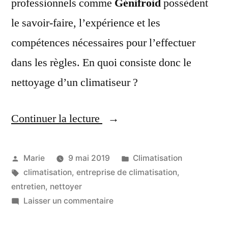
professionnels comme
Génifroid
possèdent
le savoir-faire, l’expérience et les
compétences nécessaires pour l’effectuer
dans les règles. En quoi consiste donc le
nettoyage d’un climatiseur ?
Continuer la lecture
« Climatiseur
:
Comment
Publié
Publié
Marie
9 mai 2019
Climatisation
par
Étiquettes :
dans
climatisation
,
entreprise de climatisation
,
bien
entretien
,
nettoyer
le
sur
Laisser un commentaire
Climatiseur
nettoyer