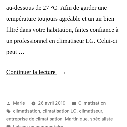
au-dessous de 27 °C. Afin de garder une
température toujours agréable et un air bien
filtré dans votre habitation, faites confiance à
un professionnel en climatiseur LG. Celui-ci
peut …
« Votre
Continuer la lecture
Spécialiste
LG
Publié
Publié
Marie
26 avril 2019
Climatisation
climatisation
par
Étiquettes :
dans
climatisation
,
climatisation LG
,
climatiseur
,
en
entreprise de climatisation
,
Martinique
,
spécialiste
sur
Laisser un commentaire