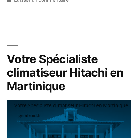
Martinique »
Votre
Spécialiste
LG
climatisation
en
Martinique
Votre Spécialiste
climatiseur Hitachi en
Martinique