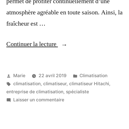
permet de profiter continuellement d’une
atmosphère agréable en toute saison. Ainsi, la
fraîcheur est …
« Votre
Continuer la lecture
Spécialiste
climatiseur
Publié
Publié
Marie
22 avril 2019
Climatisation
Hitachi
par
Étiquettes :
dans
climatisation
,
climatiseur
,
climatiseur Hitachi
,
en
entreprise de climatisation
,
spécialiste
Martinique »
sur
Laisser un commentaire
Votre
Spécialiste
climatiseur