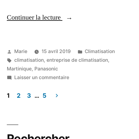
« Spécialiste
Continuer la lecture
climatisation
Panasonic
Publié
Publié
Marie
15 avril 2019
Climatisation
en
par
Étiquettes :
dans
climatisation
,
entreprise de climatisation
,
Martinique »
Martinique
,
Panasonic
sur
Laisser un commentaire
Spécialiste
climatisation
1
2
3
…
5
Panasonic
Pagination
en
des
Martinique
publications
Rechercher