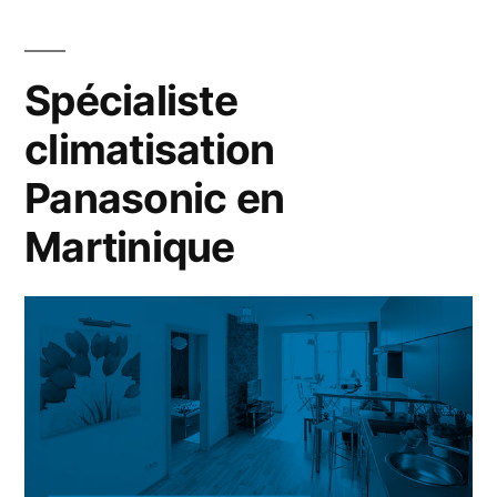
Hitachi
en
Martinique
Spécialiste
climatisation
Panasonic en
Martinique