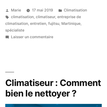
climatiseur
Publié
Publié
Marie
17 mai 2019
Climatisation
Fujitsu
par
Étiquettes :
dans
climatisation
,
climatiseur
,
entreprise de
en
climatisation
,
entretien
,
fujitsu
,
Martinique
,
Martinique »
spécialiste
sur
Laisser un commentaire
Votre
Spécialiste
climatiseur
Fujitsu
en
Martinique
Climatiseur : Comment
bien le nettoyer ?