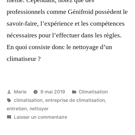
professionnels comme Génifroid possèdent le
savoir-faire, l’expérience et les compétences
nécessaires pour l’effectuer dans les règles.
En quoi consiste donc le nettoyage d’un
climatiseur ?
Publié
Publié
Marie
9 mai 2019
Climatisation
par
Étiquettes :
dans
climatisation
,
entreprise de climatisation
,
entretien
,
nettoyer
sur
Laisser un commentaire
Climatiseur
: