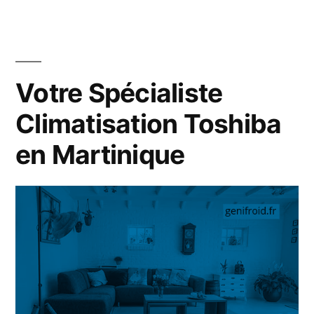
Comment
bien
le
nettoyer
Votre Spécialiste
?
Climatisation Toshiba
en Martinique