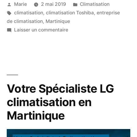
Publié
Publié
Marie
2 mai 2019
Climatisation
par
Étiquettes :
dans
climatisation
,
climatisation Toshiba
,
entreprise
de climatisation
,
Martinique
sur
Laisser un commentaire
Votre
Spécialiste
Climatisation
Toshiba
en
Martinique
Votre Spécialiste LG
climatisation en
Martinique