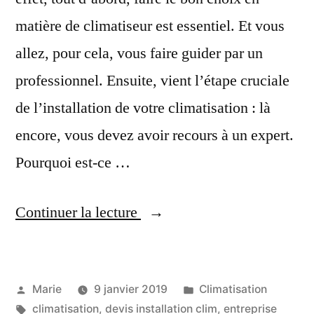
matière de climatiseur est essentiel. Et vous
allez, pour cela, vous faire guider par un
professionnel. Ensuite, vient l’étape cruciale
de l’installation de votre climatisation : là
encore, vous devez avoir recours à un expert.
Pourquoi est-ce …
« Installation
Continuer la lecture
climatisation
Martinique »
Publié
Publié
Marie
9 janvier 2019
Climatisation
par
Étiquettes :
dans
climatisation
,
devis installation clim
,
entreprise