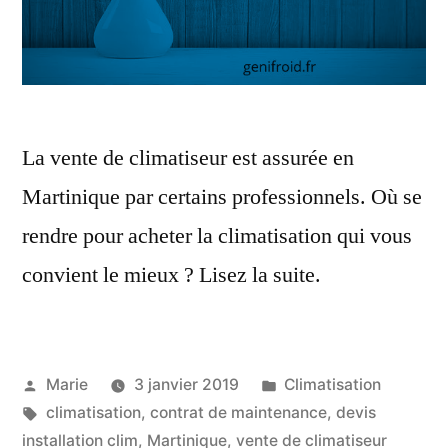
La vente de climatiseur est assurée en
Martinique par certains professionnels. Où se
rendre pour acheter la climatisation qui vous
convient le mieux ? Lisez la suite.
Publié
Publié
Marie
3 janvier 2019
Climatisation
par
Étiquettes :
dans
climatisation
,
contrat de maintenance
,
devis
installation clim
,
Martinique
,
vente de climatiseur