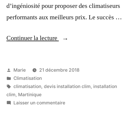
d’ingéniosité pour proposer des climatiseurs
performants aux meilleurs prix. Le succès …
« Devis
Continuer la lecture
installation
Clim
Publié
Marie
21 décembre 2018
Martinique »
par
Publié
Climatisation
dans
Étiquettes :
climatisation
,
devis installation clim
,
installation
clim
,
Martinique
sur
Laisser un commentaire
Devis
installation
Clim