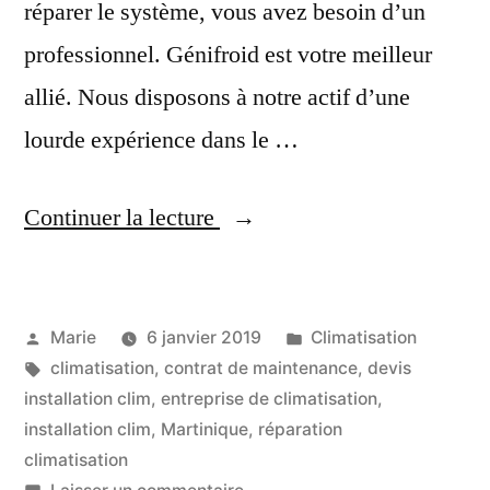
réparer le système, vous avez besoin d’un
professionnel. Génifroid est votre meilleur
allié. Nous disposons à notre actif d’une
lourde expérience dans le …
« Installation
Continuer la lecture
et
réparation
Publié
Publié
Marie
6 janvier 2019
Climatisation
de
par
Étiquettes :
dans
climatisation
,
contrat de maintenance
,
devis
climatisation
installation clim
,
entreprise de climatisation
,
à
installation clim
,
Martinique
,
réparation
climatisation
Fort
sur