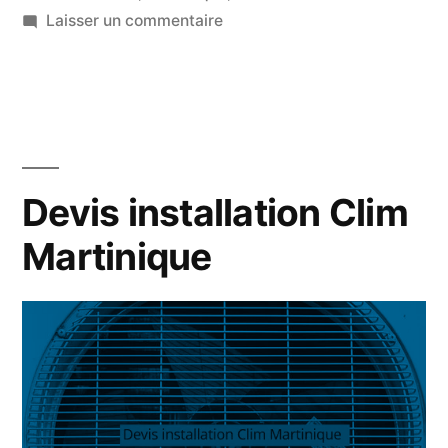
sur
Laisser un commentaire
Vente
de
climatiseur
en
Martinique
Devis installation Clim
Martinique