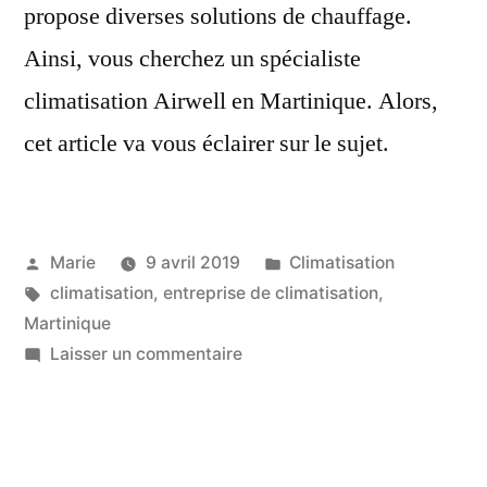
propose diverses solutions de chauffage.
Ainsi, vous cherchez un spécialiste
climatisation Airwell en Martinique. Alors,
cet article va vous éclairer sur le sujet.
Publié
Publié
Marie
9 avril 2019
Climatisation
par
Étiquettes :
dans
climatisation
,
entreprise de climatisation
,
Martinique
sur
Laisser un commentaire
Votre
Spécialiste
climatisation
Airwell