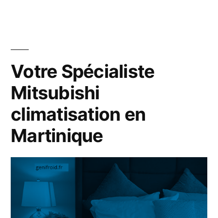
Spécialiste
climatiseur
Samsung
en
Martinique
Votre Spécialiste
Mitsubishi
climatisation en
Martinique