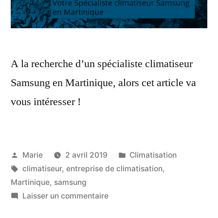
A la recherche d’un spécialiste climatiseur
Samsung en Martinique, alors cet article va
vous intéresser !
Publié
Publié
Marie
2 avril 2019
Climatisation
par
Étiquettes :
dans
climatiseur
,
entreprise de climatisation
,
Martinique
,
samsung
sur
Laisser un commentaire
Votre