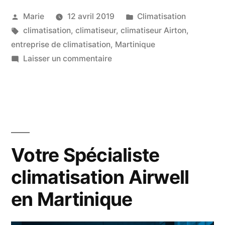
climatiseur
Publié
Publié
Marie
12 avril 2019
Climatisation
Airton
par
Étiquettes :
dans
climatisation
,
climatiseur
,
climatiseur Airton
,
en
entreprise de climatisation
,
Martinique
Martinique »
sur
Laisser un commentaire
Votre
Spécialiste
climatiseur
Airton
en
Martinique
Votre Spécialiste
climatisation Airwell
en Martinique