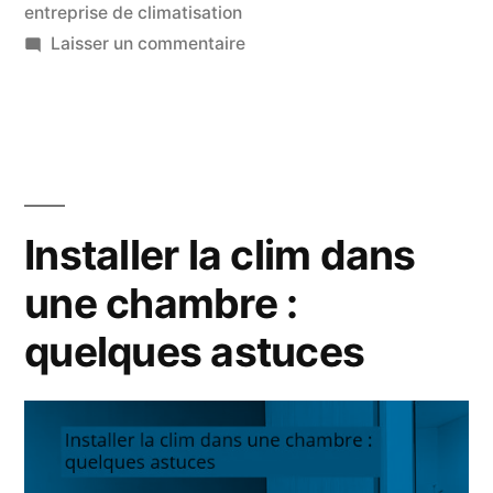
entreprise de climatisation
sur
Laisser un commentaire
Votre
Spécialiste
Mitsubishi
climatisation
en
Martinique
Installer la clim dans
une chambre :
quelques astuces