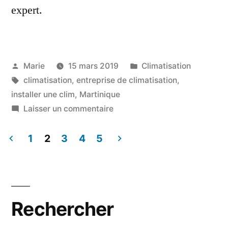
expert.
Publié
Publié
Marie
15 mars 2019
Climatisation
par
Étiquettes :
dans
climatisation
,
entreprise de climatisation
,
installer une clim
,
Martinique
sur
Laisser un commentaire
Installer
la
1
2
3
4
5
clim
Pagination
dans
des
une
chambre
publications
Rechercher
:
quelques