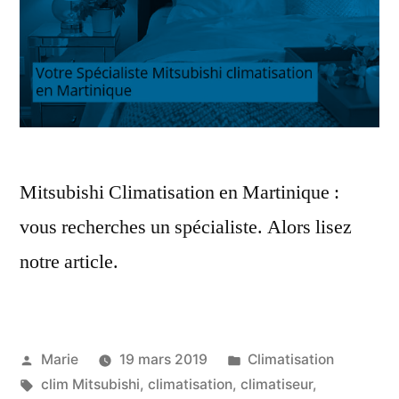
Mitsubishi Climatisation en Martinique :
vous recherches un spécialiste. Alors lisez
notre article.
Publié
Publié
Marie
19 mars 2019
Climatisation
par
Étiquettes :
dans
clim Mitsubishi
,
climatisation
,
climatiseur
,