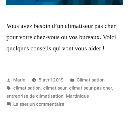
Vous avez besoin d’un climatiseur pas cher
pour votre chez-vous ou vos bureaux. Voici
quelques conseils qui vont vous aider !
Publié
Publié
Marie
5 avril 2019
Climatisation
par
Étiquettes :
dans
climatisation
,
climatiseur
,
climatiseur pas cher
,
entreprise de climatisation
,
Martinique
sur
Laisser un commentaire
Climatiseur
pas
cher