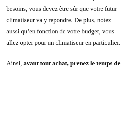
besoins, vous devez être sûr que votre futur
climatiseur va y répondre. De plus, notez
aussi qu’en fonction de votre budget, vous
allez opter pour un climatiseur en particulier.
Ainsi,
avant tout achat, prenez le temps de
découvrir les climatiseurs Samsung qui
vont répondre au mieux à vos besoins au
quotidien
. Ceci est primordial pour assurer
votre satisfaction sur le long terme. Or, pour
vous y retrouver dans l’offre variée des