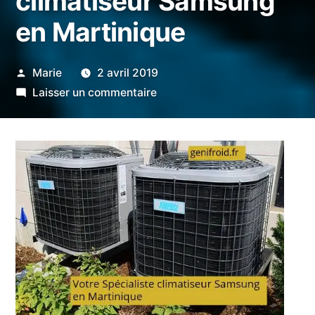
climatiseur Samsung
en Martinique
Publié
Marie
2 avril 2019
par
sur
Laisser un commentaire
Votre
Spécialiste
climatiseur
Samsung
en
Martinique