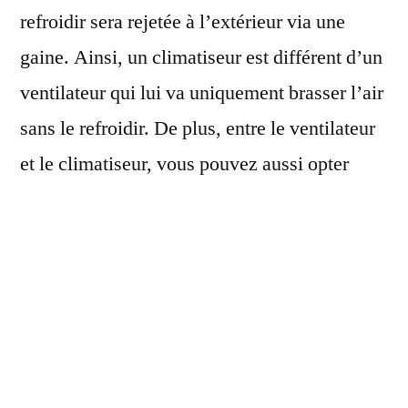
refroidir sera rejetée à l’extérieur via une
gaine. Ainsi, un climatiseur est différent d’un
ventilateur qui lui va uniquement brasser l’air
sans le refroidir. De plus, entre le ventilateur
et le climatiseur, vous pouvez aussi opter
pour le rafraîchisseur d’air qui va aspirer l’air
chaud. Puis, il va rejeter de l’air frais dans
votre pièce. Sachez que cet appareil est moins
cher qu’un climatiseur.
Cependant, le mieux est de connaitre la
superficie à refroidir et vos besoins avant