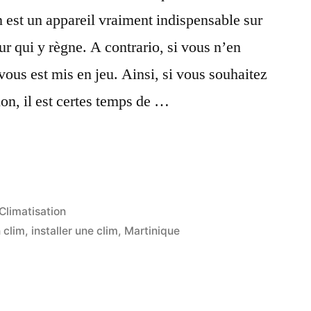
 est un appareil vraiment indispensable sur
eur qui y règne. A contrario, si vous n’en
vous est mis en jeu. Ainsi, si vous souhaitez
on, il est certes temps de …
oid,
eur
Publié
Climatisation
dans
n clim
,
installer une clim
,
Martinique
id,
ateur