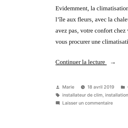
Evidemment, la climatisation
l’île aux fleurs, avec la chal
avez pas, votre confort chez 
vous procurer une climatisati
« Genifr
Continuer la lecture
votre
installat
Publié
Marie
18 avril 2019
de
par
Étiquettes :
installateur de clim
,
installatio
sur
Laisser un commentaire
clim
Genifro
en
votre
install