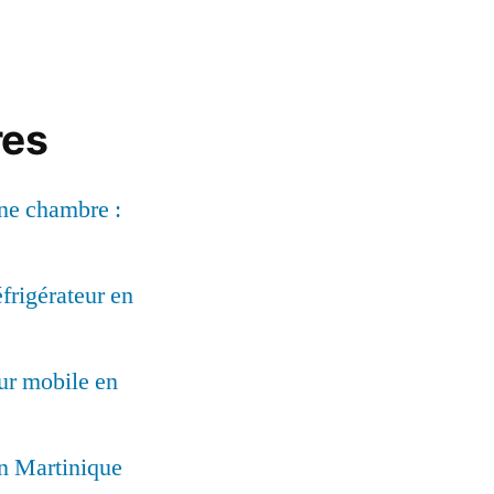
res
une chambre :
frigérateur en
ur mobile en
en Martinique