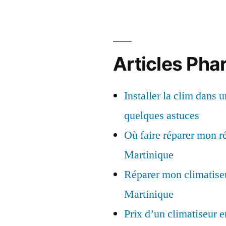
que
é »
ique
Articles Pha
ité
Installer la clim dans 
quelques astuces
Où faire réparer mon ré
Martinique
Réparer mon climatise
Martinique
Prix d’un climatiseur 