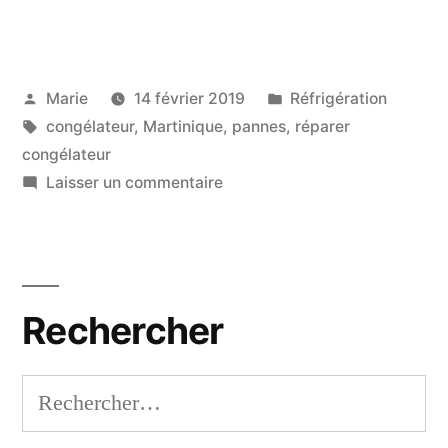
Publié
Publié
Marie
14 février 2019
Réfrigération
par
Étiquettes :
dans
congélateur
,
Martinique
,
pannes
,
réparer
congélateur
sur
Laisser un commentaire
Réparer
mon
congélo
en
Rechercher
Martinique
Rechercher :