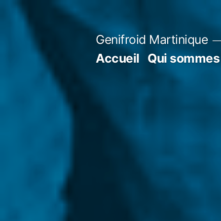
Aller
au
Genifroid Martinique
contenu
Accueil
Qui sommes 