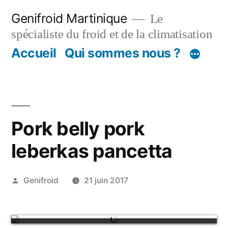
Aller
Genifroid Martinique
Le
au
spécialiste du froid et de la climatisation
contenu
Accueil
Qui sommes nous ?
Pork belly pork
leberkas pancetta
Publié
Genifroid
21 juin 2017
par