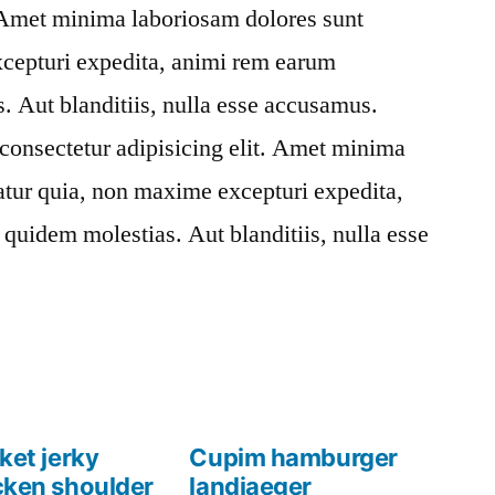
. Amet minima laboriosam dolores sunt
xcepturi expedita, animi rem earum
 Aut blanditiis, nulla esse accusamus.
consectetur adipisicing elit. Amet minima
atur quia, non maxime excepturi expedita,
uidem molestias. Aut blanditiis, nulla esse
ket jerky
Cupim hamburger
cken shoulder
landjaeger