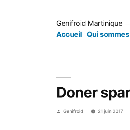
Aller
au
Genifroid Martinique
contenu
Accueil
Qui sommes 
Doner spar
Publié
Genifroid
21 juin 2017
par