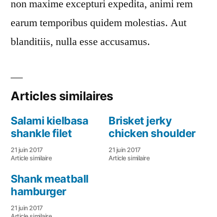
non maxime excepturi expedita, animi rem
earum temporibus quidem molestias. Aut
blanditiis, nulla esse accusamus.
Articles similaires
Salami kielbasa
Brisket jerky
shankle filet
chicken shoulder
21 juin 2017
21 juin 2017
Article similaire
Article similaire
Shank meatball
hamburger
21 juin 2017
Article similaire