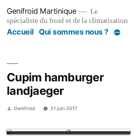
Aller
Genifroid Martinique
Le
au
spécialiste du froid et de la climatisation
contenu
Accueil
Qui sommes nous ?
Cupim hamburger
landjaeger
Publié
Genifroid
21 juin 2017
par